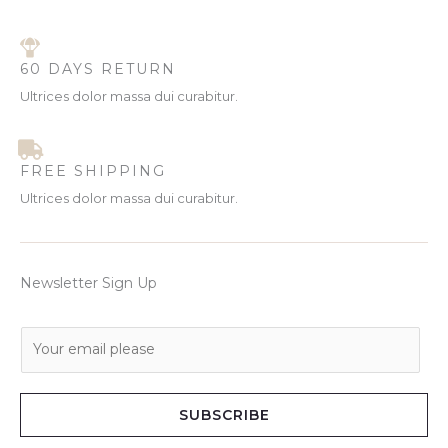
60 DAYS RETURN
Ultrices dolor massa dui curabitur.
FREE SHIPPING
Ultrices dolor massa dui curabitur.
Newsletter Sign Up
E
m
a
i
SUBSCRIBE
l