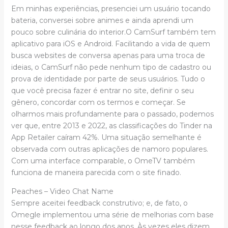
Em minhas experiências, presenciei um usuário tocando
bateria, conversei sobre animes e ainda aprendi um
pouco sobre culinária do interior.O CamSurf também tem
aplicativo para iOS e Android. Facilitando a vida de quem
busca websites de conversa apenas para uma troca de
ideias, o CamSurf não pede nenhum tipo de cadastro ou
prova de identidade por parte de seus usuários. Tudo o
que você precisa fazer é entrar no site, definir o seu
gênero, concordar com os termos e começar. Se
olharmos mais profundamente para o passado, podemos
ver que, entre 2013 e 2022, as classificações do Tinder na
App Retailer caíram 42%. Uma situação semelhante é
observada com outras aplicações de namoro populares.
Com uma interface comparable, o OmeTV também
funciona de maneira parecida com o site finado.
Peaches – Video Chat Name
Sempre aceitei feedback construtivo; e, de fato, o
Omegle implementou uma série de melhorias com base
nesse feedback ao longo dos anos. Às vezes eles dizem