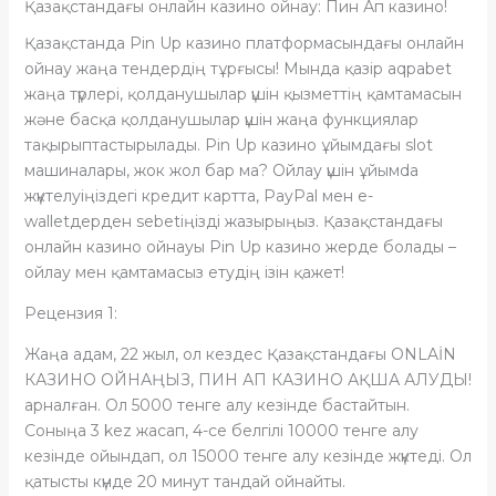
Қазақстандағы онлайн казино ойнау: Пин Ап казино!
Қазақстанда Pin Up казино платформасындағы онлайн
ойнау жаңа тендердің тұрғысы! Мында қазір аqpabet
жаңа түрлері, қолданушылар үшін қызметтің қамтамасын
және басқа қолданушылар үшін жаңа функциялар
тақырыптастырылады. Pin Up казино ұйымдағы slot
машиналары, жок жол бар ма? Ойлау үшін ұйымda
жүктелуіңіздегі кредит картта, PayPal мен e-
walletдерден sebetіңізді жазырыңыз. Қазақстандағы
онлайн казино ойнауы Pin Up казино жерде болады –
ойлау мен қамтамасыз етудің ізін қажет!
Рецензия 1:
Жаңа адам, 22 жыл, ол кездес Қазақстандағы ONLAİN
КАЗИНО ОЙНАҢЫЗ, ПИН АП КАЗИНО АҚША АЛУДЫ!
арналған. Ол 5000 тенге алу кезінде бастайтын.
Соныңа 3 kez жасап, 4-се белгілі 10000 тенге алу
кезінде ойындап, ол 15000 тенге алу кезінде жүктеді. Ол
қатысты күнде 20 минут тандай ойнайты.