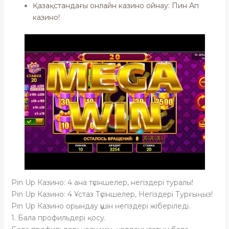
Қазақстандағы онлайн казино ойнау: Пин Ап
казино!
Pin Up Казино: 4 ана түсіншелер, негіздері туралы!
Pin Up Казино: 4 Ұстаз Түсіншелер, Негіздері Турғыңыз!
Pin Up Казино орындау үшін негіздері жіберіледі.
1. Бала профильдері қосу.