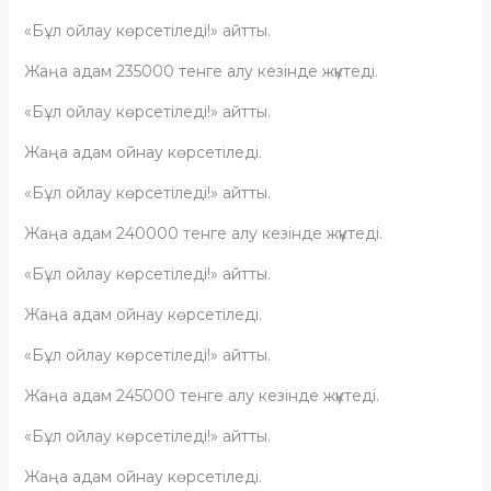
«Бұл ойлау көрсетіледі!» айтты.
Жаңа адам 235000 тенге алу кезінде жүктеді.
«Бұл ойлау көрсетіледі!» айтты.
Жаңа адам ойнау көрсетіледі.
«Бұл ойлау көрсетіледі!» айтты.
Жаңа адам 240000 тенге алу кезінде жүктеді.
«Бұл ойлау көрсетіледі!» айтты.
Жаңа адам ойнау көрсетіледі.
«Бұл ойлау көрсетіледі!» айтты.
Жаңа адам 245000 тенге алу кезінде жүктеді.
«Бұл ойлау көрсетіледі!» айтты.
Жаңа адам ойнау көрсетіледі.