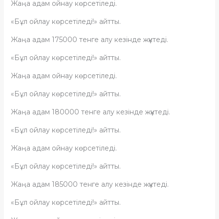
Жаңа адам ойнау көрсетіледі.
«Бұл ойлау көрсетіледі!» айтты.
Жаңа адам 175000 тенге алу кезінде жүктеді.
«Бұл ойлау көрсетіледі!» айтты.
Жаңа адам ойнау көрсетіледі.
«Бұл ойлау көрсетіледі!» айтты.
Жаңа адам 180000 тенге алу кезінде жүктеді.
«Бұл ойлау көрсетіледі!» айтты.
Жаңа адам ойнау көрсетіледі.
«Бұл ойлау көрсетіледі!» айтты.
Жаңа адам 185000 тенге алу кезінде жүктеді.
«Бұл ойлау көрсетіледі!» айтты.