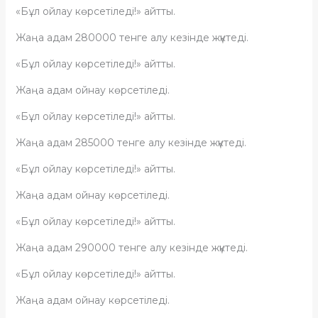
«Бұл ойлау көрсетіледі!» айтты.
Жаңа адам 280000 тенге алу кезінде жүктеді.
«Бұл ойлау көрсетіледі!» айтты.
Жаңа адам ойнау көрсетіледі.
«Бұл ойлау көрсетіледі!» айтты.
Жаңа адам 285000 тенге алу кезінде жүктеді.
«Бұл ойлау көрсетіледі!» айтты.
Жаңа адам ойнау көрсетіледі.
«Бұл ойлау көрсетіледі!» айтты.
Жаңа адам 290000 тенге алу кезінде жүктеді.
«Бұл ойлау көрсетіледі!» айтты.
Жаңа адам ойнау көрсетіледі.