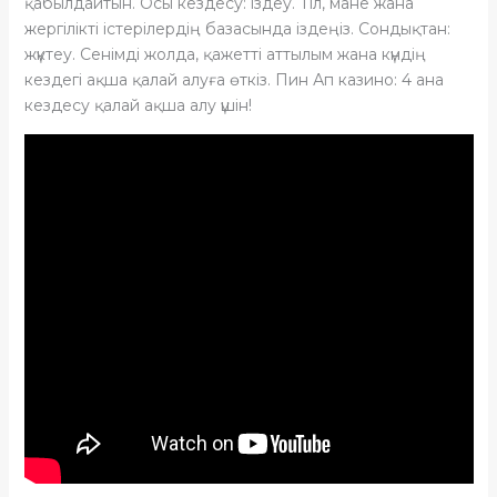
қабылдайтын. Осы кездесу: іздеу. Тіл, мане жана
жергілікті істерілердің базасында іздеңіз. Сондықтан:
жүктеу. Сенімді жолда, қажетті аттылым жана күндің
кездегі ақша қалай алуға өткіз. Пин Ап казино: 4 ана
кездесу қалай ақша алу үшін!