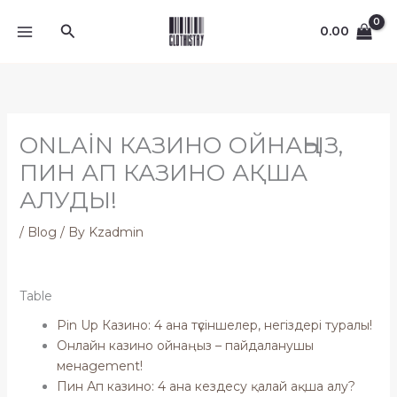
Skip
Search
to
0.00
content
ONLAİN КАЗИНО ОЙНАҢЫЗ,
ПИН АП КАЗИНО АҚША
АЛУДЫ!
/
Blog
/ By
Kzadmin
Table
Pin Up Казино: 4 ана түсіншелер, негіздері туралы!
Онлайн казино ойнаңыз – пайдаланушы
менagement!
Пин Ап казино: 4 ана кездесу қалай ақша алу?