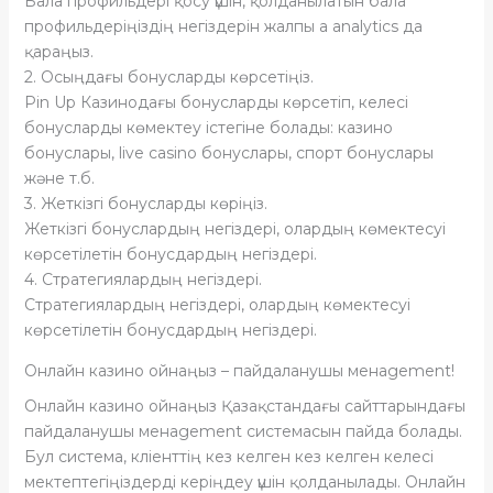
Бала профильдері қосу үшін, қолданылатын бала
профильдеріңіздің негіздерін жалпы а analytics да
қараңыз.
2. Осыңдағы бонусларды көрсетіңіз.
Pin Up Казинодағы бонусларды көрсетіп, келесі
бонусларды көмектеу істегіне болады: казино
бонуслары, live casino бонуслары, спорт бонуслары
және т.б.
3. Жеткізгі бонусларды көріңіз.
Жеткізгі бонуслардың негіздері, олардың көмектесуі
көрсетілетін бонусдардың негіздері.
4. Стратегиялардың негіздері.
Стратегиялардың негіздері, олардың көмектесуі
көрсетілетін бонусдардың негіздері.
Онлайн казино ойнаңыз – пайдаланушы менagement!
Онлайн казино ойнаңыз Қазақстандағы сайттарындағы
пайдаланушы менagement системасын пайда болады.
Бул система, кліенттің кез келген кез келген келесі
мектептегіңіздерді керіңдеу үшін қолданылады. Онлайн