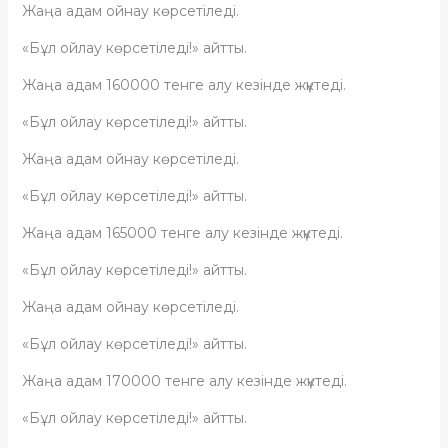
Жаңа адам ойнау көрсетіледі.
«Бұл ойлау көрсетіледі!» айтты.
Жаңа адам 160000 тенге алу кезінде жүктеді.
«Бұл ойлау көрсетіледі!» айтты.
Жаңа адам ойнау көрсетіледі.
«Бұл ойлау көрсетіледі!» айтты.
Жаңа адам 165000 тенге алу кезінде жүктеді.
«Бұл ойлау көрсетіледі!» айтты.
Жаңа адам ойнау көрсетіледі.
«Бұл ойлау көрсетіледі!» айтты.
Жаңа адам 170000 тенге алу кезінде жүктеді.
«Бұл ойлау көрсетіледі!» айтты.