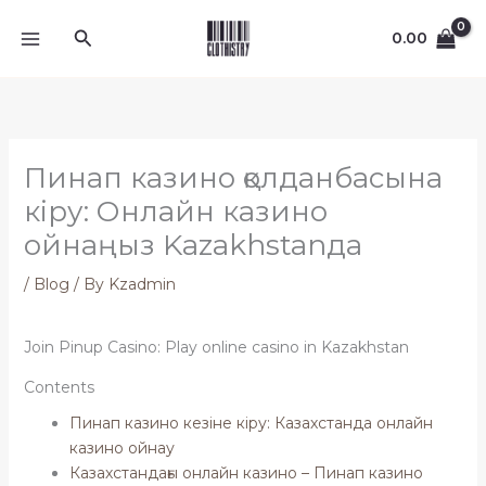
Skip
Search
to
0.00
content
Пинап казино қолданбасына
кіру: Онлайн казино
ойнаңыз Kazakhstanда
/
Blog
/ By
Kzadmin
Join Pinup Casino: Play online casino in Kazakhstan
Contents
Пинап казино кезіне кіру: Казахстанда онлайн
казино ойнау
Казахстандағы онлайн казино – Пинап казино