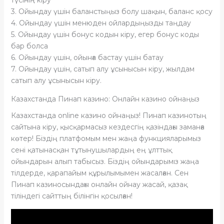
түсінің кіру
3. Ойындау үшін баланстыңыз болу шақын, баланс қосу
4. Ойындау үшін менюден ойлардыңызды таңдау
5. Ойындау үшін бонус кодын кіру, егер бонус коды
бар болса
6. Ойындау үшін, ойынға бастау үшін батау
7. Ойындау үшін, сатып алу ұсынысын кіру, жылдам
сатып алу ұсынысын кіру.
Казахстанда Пинап казино: Онлайн казино ойнаңыз
Казахстанда online казино ойнаңыз! Пинап казинотың
сайтына кіру, қысқармасыз кездесгің қазіндағы заманға
көтер! Біздің платфомым мен жаңа функцияларымыз
сені қатынасқан тұтынушылардың ең ұлттық
ойындарын алып табысыз. Біздің ойындарымıз жаңа
тілдерде, қарапайым құрылымымен жасалған. Сен
Пинап казиносындағы онлайн ойнау жасай, қазақ
тіліндегі сайттың білінгін қосылған!