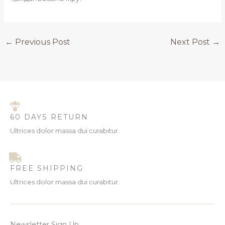
←
Previous Post
Next Post
→
60 DAYS RETURN
Ultrices dolor massa dui curabitur.
FREE SHIPPING
Ultrices dolor massa dui curabitur.
Newsletter Sign Up