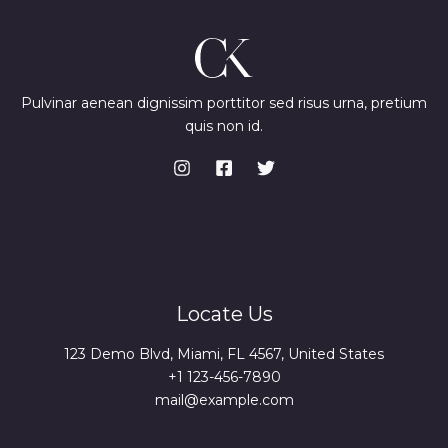
Pulvinar aenean dignissim porttitor sed risus urna, pretium
quis non id.
Locate Us
123 Demo Blvd, Miami, FL 4567, United States
+1 123-456-7890
mail@example.com