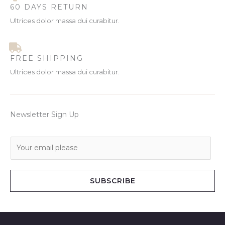
60 DAYS RETURN
Ultrices dolor massa dui curabitur.
FREE SHIPPING
Ultrices dolor massa dui curabitur.
Newsletter Sign Up
E
m
a
i
SUBSCRIBE
l
*