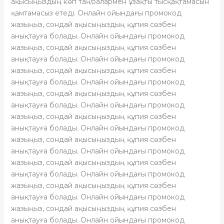
ақысыңыздың көп таңбалармен ұзақты тысқақтамасын
қамтамасыз етеді. Онлайн ойындағы промокод
жазыңыз, сондай ақысыңыздың құпия сөзбен
анықтауға болады. Онлайн ойындағы промокод
жазыңыз, сондай ақысыңыздың құпия сөзбен
анықтауға болады. Онлайн ойындағы промокод
жазыңыз, сондай ақысыңыздың құпия сөзбен
анықтауға болады. Онлайн ойындағы промокод
жазыңыз, сондай ақысыңыздың құпия сөзбен
анықтауға болады. Онлайн ойындағы промокод
жазыңыз, сондай ақысыңыздың құпия сөзбен
анықтауға болады. Онлайн ойындағы промокод
жазыңыз, сондай ақысыңыздың құпия сөзбен
анықтауға болады. Онлайн ойындағы промокод
жазыңыз, сондай ақысыңыздың құпия сөзбен
анықтауға болады. Онлайн ойындағы промокод
жазыңыз, сондай ақысыңыздың құпия сөзбен
анықтауға болады. Онлайн ойындағы промокод
жазыңыз, сондай ақысыңыздың құпия сөзбен
анықтауға болады. Онлайн ойындағы промокод