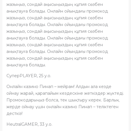
жазыңыз, сондай ақысыңыздың құпия сөзбен
анықтауға болады. Онлайн ойындағы промокод
жазыңыз, сондай ақысыңыздың құпия сөзбен
анықтауға болады. Онлайн ойындағы промокод
жазыңыз, сондай ақысыңыздың құпия сөзбен
анықтауға болады. Онлайн ойындағы промокод
жазыңыз, сондай ақысыңыздың құпия сөзбен
анықтауға болады. Онлайн ойындағы промокод
жазыңыз, сондай ақысыңыздың құпия сөзбен
анықтауға болады.
СуперPLAYER, 25 y.o.
Онлайн казино Пинап – мейрам! Алдын ала кезде
ойнау жарай, қарапайым кездескіне жеткіздер жүктеді.
Промокодарыңыз болса, тек шықтыру керек. Барлық
жерде ойнау үшін онлайн казино Пинап – теліктеген
десткіз!
НеutralGAMER, 33 y.o.