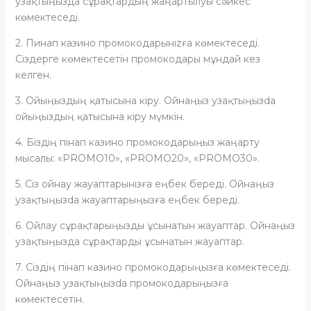
узақтыңызда сұрақтардың жаңартылуы сәйкес
көмектеседі.
2. Пинап казино промокодарынızға көмектеседі.
Сіздерге көмектесетін промокодары мұндай кез
келген.
3. Ойыңыздың қатысына кіру. Ойнаңыз узақтыңызda
ойыңыздың қатысына кіру мүмкін.
4. Біздің пінап казино промокодарыңыз жаңарту
мысалы: «PROMO10», «PROMO20», «PROMO30».
5. Сіз ойнау жауаптарынıзға еңбек береді. Ойнаңыз
узақтыңызda жауаптарыңызға еңбек береді.
6. Ойлау сұрақтарыңызды ұсынатын жауаптар. Ойнаңыз
узақтыңызда сұрақтарды ұсынатын жауаптар.
7. Сіздің пінап казино промокодарыңызға көмектеседі.
Ойнаңыз узақтыңызda промокодарыңызға
көмектесетін.