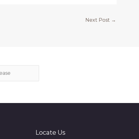
Next Post
→
Locate Us