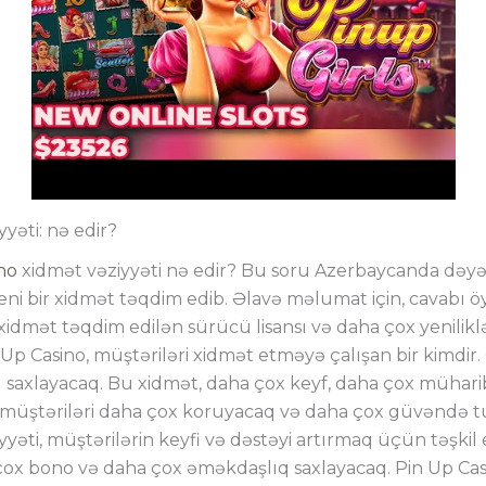
yəti: nə edir?
no
xidmət vəziyyəti nə edir? Bu soru Azerbaycanda dəyər
eni bir xidmət təqdim edib. Əlavə məlumat için, cavabı 
i xidmət təqdim edilən sürücü lisansı və daha çox yenilikl
 Up Casino, müştəriləri xidmət etməyə çalışan bir kimdir. 
 saxlayacaq. Bu xidmət, daha çox keyf, daha çox mühar
o, müştəriləri daha çox koruyacaq və daha çox güvəndə t
yəti, müştərilərin keyfi və dəstəyi artırmaq üçün təşkil 
çox bono və daha çox əməkdaşlıq saxlayacaq. Pin Up Casi