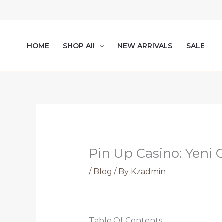
Skip
to
content
HOME
SHOP All
NEW ARRIVALS
SALE
Pin Up Casino: Yeni
/
Blog
/ By
Kzadmin
Table Of Contents