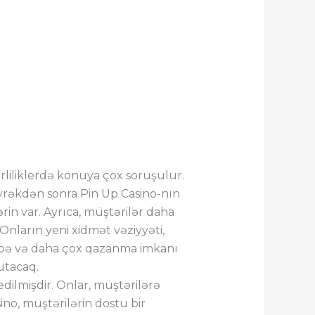
liliklerdə konuya çox soruşulur.
öyrəkdən sonra Pin Up Casino-nın
ərin var. Ayrıca, müştərilər daha
Onların yeni xidmət vəziyyəti,
ibə və daha çox qazanma imkanı
utacaq.
edilmişdir. Onlar, müştərilərə
no, müştərilərin dostu bir