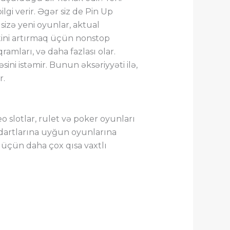
gi verir. Əgər siz de Pin Up
 sizə yeni oyunlar, aktual
yətini artırmaq üçün nonstop
ramları, və daha fazlası olar.
ini istəmir. Bunun əksəriyyəti ilə,
r.
o slotlar, rulet və poker oyunları
andartlarına uyğun oyunlarına
 üçün daha çox qısa vaxtlı