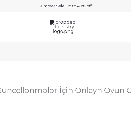
Summer Sale. up to 40% off.
 Güncellənmələr İçin Onlayn Oyun O