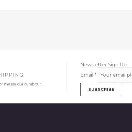
Newsletter Sign Up
HIPPING
Email
*
or massa dui curabitur.
SUBSCRIBE