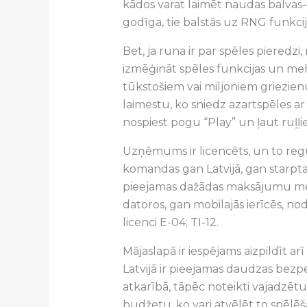
kādos varat laimēt naudas balvas—
godīga, tie balstās uz RNG funkcij
Bet, ja runa ir par spēles pieredzi,
izmēģināt spēles funkcijas un mehā
tūkstošiem vai miljoniem griezienu
laimestu, ko sniedz azartspēles ar
nospiest pogu “Play” un ļaut ruļļi
Uzņēmums ir licencēts, un to re
komandas gan Latvijā, gan starptaut
pieejamas dažādas maksājumu meto
datoros, gan mobilajās ierīcēs, no
licenci E-04; TI-12.
Mājaslapā ir iespējams aizpildīt ar
Latvijā ir pieejamas daudzas bezpe
atkarībā, tāpēc noteikti vajadzēt
budžetu, ko vari atvēlēt to spēlē