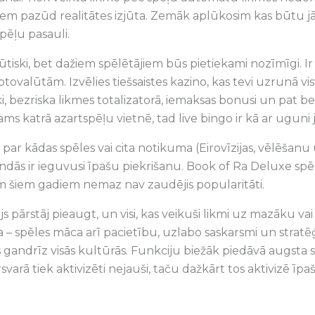
tājiem pazūd realitātes izjūta. Zemāk aplūkosim kas būtu 
pēļu pasauli.
 būtiski, bet dažiem spēlētājiem būs pietiekami nozīmīgi. I
tovalūtām. Izvēlies tiešsaistes kazino, kas tevi uzrunā visv
i, bezriska likmes totalizatorā, iemaksas bonusi un pat b
ams katrā azartspēļu vietnē, tad live bingo ir kā ar uguni
t par kādas spēles vai cita notikuma (Eirovīzijas, vēlēšanu
indās ir ieguvusi īpašu piekrišanu. Book of Ra Deluxe spē
em šiem gadiem nemaz nav zaudējis popularitāti.
ājs pārstāj pieaugt, un visi, kas veikuši likmi uz mazāku va
ija – spēles māca arī pacietību, uzlabo saskarsmi un stra
 gandrīz visās kultūrās. Funkciju biežāk piedāvā augsta
varā tiek aktivizēti nejauši, taču dažkārt tos aktivizē īpaš