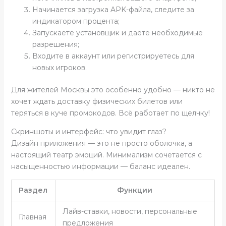
Начинается загрузка APK-файла, следите за
индикатором процента;
Запускаете установщик и даёте необходимые
разрешения;
Входите в аккаунт или регистрируетесь для
новых игроков.
Для жителей Москвы это особенно удобно — никто не
хочет ждать доставку физических билетов или
теряться в куче промокодов. Всё работает по щелчку!
Скриншоты и интерфейс: что увидит глаз?
Дизайн приложения — это не просто оболочка, а
настоящий театр эмоций. Минимализм сочетается с
насыщенностью информации — баланс идеален.
Раздел
Функции
Лайв-ставки, новости, персональные
Главная
предложения