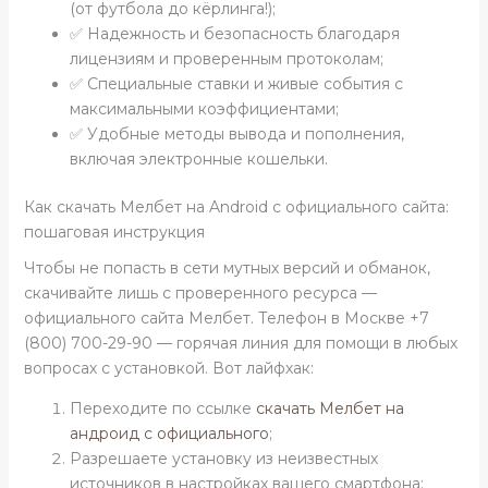
(от футбола до кёрлинга!);
✅ Надежность и безопасность благодаря
лицензиям и проверенным протоколам;
✅ Специальные ставки и живые события с
максимальными коэффициентами;
✅ Удобные методы вывода и пополнения,
включая электронные кошельки.
Как скачать Мелбет на Android с официального сайта:
пошаговая инструкция
Чтобы не попасть в сети мутных версий и обманок,
скачивайте лишь с проверенного ресурса —
официального сайта Мелбет. Телефон в Москве +7
(800) 700-29-90 — горячая линия для помощи в любых
вопросах с установкой. Вот лайфхак:
Переходите по ссылке
скачать Мелбет на
андроид с официального
;
Разрешаете установку из неизвестных
источников в настройках вашего смартфона;