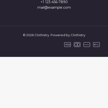
+1 123-456-7890
mail@example.com
© 2026 Clothistry. Powered by Clothistry