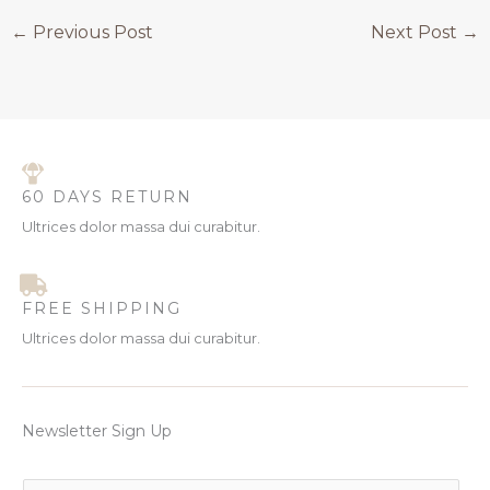
←
Previous Post
Next Post
→
60 DAYS RETURN
Ultrices dolor massa dui curabitur.
FREE SHIPPING
Ultrices dolor massa dui curabitur.
Newsletter Sign Up
E