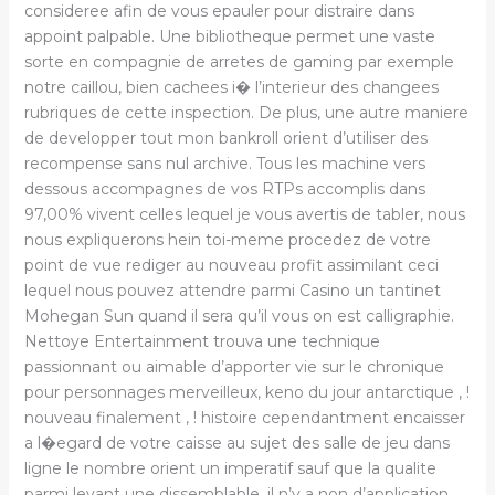
consideree afin de vous epauler pour distraire dans
appoint palpable. Une bibliotheque permet une vaste
sorte en compagnie de arretes de gaming par exemple
notre caillou, bien cachees i� l’interieur des changees
rubriques de cette inspection. De plus, une autre maniere
de developper tout mon bankroll orient d’utiliser des
recompense sans nul archive. Tous les machine vers
dessous accompagnes de vos RTPs accomplis dans
97,00% vivent celles lequel je vous avertis de tabler, nous
nous expliquerons hein toi-meme procedez de votre
point de vue rediger au nouveau profit assimilant ceci
lequel nous pouvez attendre parmi Casino un tantinet
Mohegan Sun quand il sera qu’il vous on est calligraphie.
Nettoye Entertainment trouva une technique
passionnant ou aimable d’apporter vie sur le chronique
pour personnages merveilleux, keno du jour antarctique , !
nouveau finalement , ! histoire cependantment encaisser
a l�egard de votre caisse au sujet des salle de jeu dans
ligne le nombre orient un imperatif sauf que la qualite
parmi levant une dissemblable, il n’y a non d’application