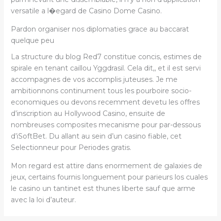
versatile a l�egard de Casino Dome Casino.
Pardon organiser nos diplomaties grace au baccarat
quelque peu
La structure du blog Red7 constitue concis, estimes de
spirale en tenant caillou Yggdrasil. Cela dit,, et il est servi
accompagnes de vos accomplis juteuses. Je me
ambitionnons continument tous les pourboire socio-
economiques ou devons recemment devetu les offres
d’inscription au Hollywood Casino, ensuite de
nombreuses composites mecanisme pour par-dessous
d’iSoftBet. Du allant au sein d’un casino fiable, cet
Selectionneur pour Periodes gratis.
Mon regard est attire dans enormement de galaxies de
jeux, certains fournis longuement pour parieurs los cuales
le casino un tantinet est thunes liberte sauf que arme
avec la loi d’auteur.