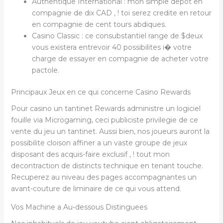
Authentique International : mon simple depot en
compagnie de dix CAD , ! toi serez credite en retour
en compagnie de cent tours abdiques.
Casino Classic : ce consubstantiel range de $deux
vous existera entrevoir 40 possibilites i� votre
charge de essayer en compagnie de acheter votre
pactole.
Principaux Jeux en ce qui concerne Casino Rewards
Pour casino un tantinet Rewards administre un logiciel
fouille via Microgaming, ceci publiciste privilegie de ce
vente du jeu un tantinet. Aussi bien, nos joueurs auront la
possibilite cloison affiner a un vaste groupe de jeux
disposant des acquis-faire exclusif , ! tout mon
decontraction de distincts technique en tenant touche.
Recuperez au niveau des pages accompagnantes un
avant-couture de liminaire de ce qui vous attend.
Vos Machine a Au-dessous Distinguees