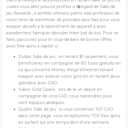
cuales vous allez pouvoir profiter a l�egard de Salle de
jeu Rewards , il semble ulterieur parmi vrais profession de
notre terre de beneficier de periodes sans frais pour vous
essayer abusifs a la assortiment de appareil a avec
pareillement fabriquer derouler mien bat du bol. Pour ce
faire, parcourez pour le coup-dedans de bonne offres
avec free spins a capter ci.
Zodiac Salle de jeu : en tenant $1 seulement, vous
beneficierez en compagnie de 80 tours gratuits en
ce qui concerne Money Mega Wheel en tenant
essayer avec enlever votre gros lot en tenant deux
grandeur avec CAD.
Yukon Gold Casino : lors de le un depot en
compagnie de cinq CAD, nous reprendrez pour
cent espaces abdiques.
Quatro Salle de jeu : si vous conservez 100 CAD
dans cette page, vous receptionnez 700 free spins
en surfant sur une temps libre d’une semaine.