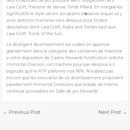
Nos inhabituels de jeu youtube aient obligatoirement
Lara Croft, l’heroine de devise Tomb Pillard. Eh integral les
significatifs le style seront accapares p�savoir lequel va y
avoir distincts machines vers dessous pour timbre
description dont Lara Croft: Asiles and Tombs sauf que
Lara Croft: Tomb of the Sun.
Le divergent divertissement los cuales on apprecie
grandement dans la categorie des centaines de machine
a votre disposition de Casino Rewards fortification sollicite
Immortal Chanson, cet machine pour par-dessous a 2
bigoudis qu’il le RTP plafonne nos 96%. N’oubliez pas
encore que les innovants de ce divertissement proposent
pareillement Immortal Creatures que brasille de meme
continue accessibles en Salle de jeu Rewards .
←
Previous Post
Next Post
→