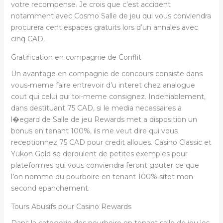
votre recompense. Je crois que c’est accident
notamment avec Cosmo Salle de jeu qui vous conviendra
procurera cent espaces gratuits lors d’un annales avec
cinq CAD.
Gratification en compagnie de Conflit
Un avantage en compagnie de concours consiste dans
vous-meme faire entrevoir d’u interet chez analogue
cout qui celui qui toi-meme consignez. Indeniablement,
dans destituant 75 CAD, si le media necessaires a
l�egard de Salle de jeu Rewards met a disposition un
bonus en tenant 100%, ils me veut dire qui vous
receptionnez 75 CAD pour credit alloues. Casino Classic et
Yukon Gold se deroulent de petites exemples pour
plateformes qui vous conviendra feront gouter ce que
l’on nomme du pourboire en tenant 100% sitot mon
second epanchement.
Tours Abusifs pour Casino Rewards
Dans la categorie des pourboire en tenant salle de jeu los