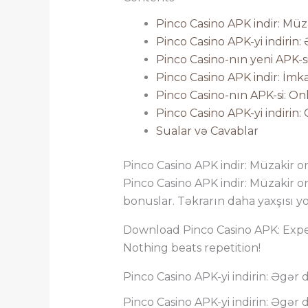
Pinco Casino APK indir: Müz
Pinco Casino APK-yi indirin:
Pinco Casino-nın yeni APK-s
Pinco Casino APK indir: İmk
Pinco Casino-nın APK-si: O
Pinco Casino APK-yi indirin
Sualar və Cavablar
Pinco Casino APK indir: Müzakir 
Pinco Casino APK indir: Müzakir o
bonuslar. Təkrarın daha yaxşısı y
Download Pinco Casino APK: Exper
Nothing beats repetition!
Pinco Casino APK-yi indirin: Əgər 
Pinco Casino APK-yi indirin: Əgər 