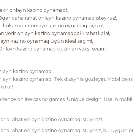
akir onlayn kazino oynamaq!,
 Əgər daha rahat onlayn kazino oynamaq istəyirsiz!,
i: İmkan verir onlayn kazino oynamaq üçün!,
an verir onlayn kazino oynamaqdakı rahatlıqla!,
nlayn kazino oynamaq üçün ideal seçim!,
: Onlayn kazino oynamaq üçün ən yaxşı seçim!
onlayn kazino oynamaq!,
nlayn kazino oynamaq! Tək dizaynla gözləyin. Mobil cəmiy
oxdur!
ience online casino games! Unique design. Use in mobi
daha rahat onlayn kazino oynamaq istəyirsiz!,
daha rahat onlayn kazino oynamaq istəyirsiz, bu uygun pro