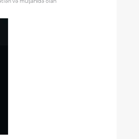
tləri və müşahidə olan