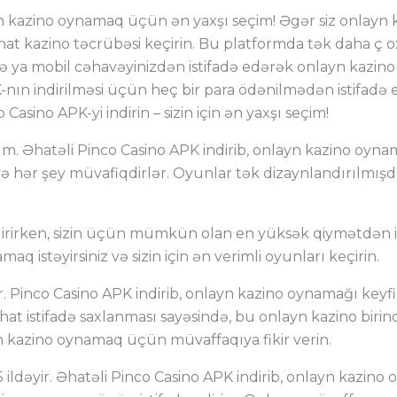
yn kazino oynamaq üçün ən yaxşı seçim! Əgər siz onlayn 
ahat kazino təcrübəsi keçirin. Bu platformda tək daha ç o
 və ya mobil cəhavəyinizdən istifadə edərək onlayn kazi
-nın indirilməsi üçün heç bir para ödənilmədən istifadə e
asino APK-yi indirin – sizin için ən yaxşı seçim!
m. Əhatəli Pinco Casino APK indirib, onlayn kazino oyna
 və hər şey müvafiqdirlər. Oyunlar tək dizaynlandırılmı
irirken, sizin üçün mümkün olan en yüksək qiymətdən is
aq istəyirsiniz və sizin için ən verimli oyunları keçirin.
 Pinco Casino APK indirib, onlayn kazino oynamağı keyfi s
at istifadə saxlanması sayəsində, bu onlayn kazino birinci
n kazino oynamaq üçün müvaffaqıya fikir verin.
ildəyir. Əhatəli Pinco Casino APK indirib, onlayn kazino