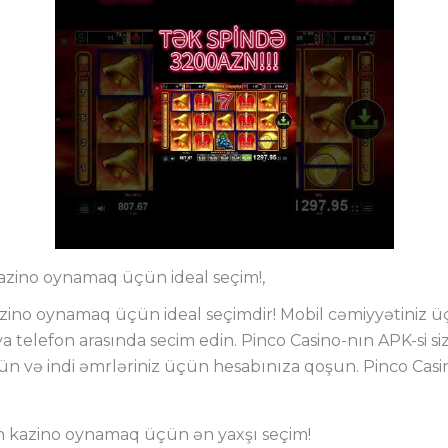
kazino oynamaq üçün ideal seçim!,
azino oynamaq üçün ideal seçimdir! Mobil cəmiyyətiniz 
a telefon arasında secim edin. Pinco Casino-nın APK-si si
n və indi əmrləriniz üçün hesabınıza qoşun. Pinco Casino
ayn kazino oynamaq üçün ən yaxşı seçim!