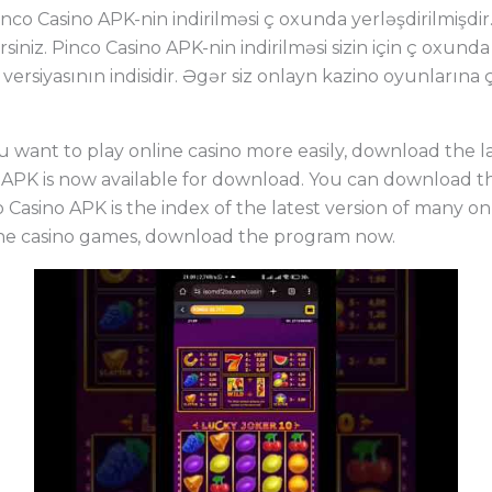
o Casino APK-nin indirilməsi ç oxunda yerləşdirilmişdir
rsiniz. Pinco Casino APK-nin indirilməsi sizin için ç oxund
ersiyasının indisidir. Əgər siz onlayn kazino oyunlarına
 want to play online casino more easily, download the la
o APK is now available for download. You can download t
 Casino APK is the index of the latest version of many on
nline casino games, download the program now.