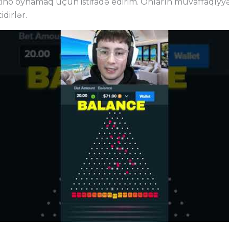
ino oynamaq üçün istifadə edirim. Onların müvaffaqıyyə
idirlər.