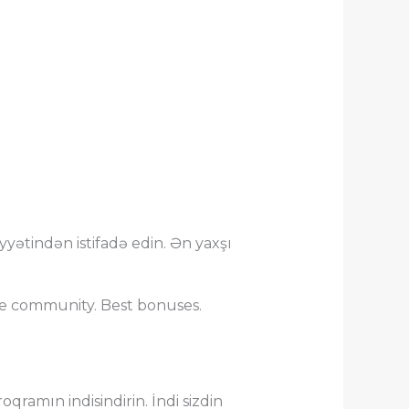
yətindən istifadə edin. Ən yaxşı
le community. Best bonuses.
qramın indisindirin. İndi sizdin