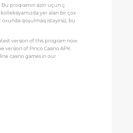
. Bu proqramın sizin üçün ç
a kolleksiyamızda yer alan bir çox
 ç oxunda qoşulmaq istəyirsiz, bu
test version of this program now.
he version of Pinco Casino APK
line casino games in our