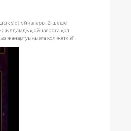
ндық slot ойналары, 2-шеше
ше жылдамдық ойналарға қол
з жаңартуыңызға қол жеткіз!”.