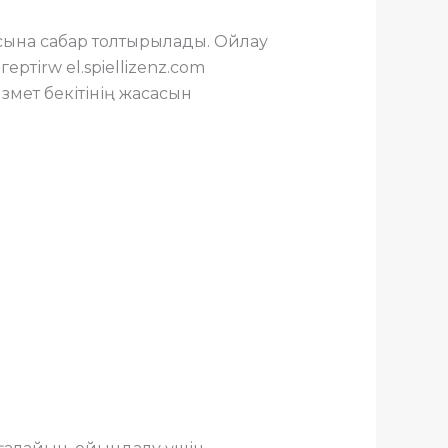
ясына сабар толтырылады. Ойлау
ртіrw el.spiellizenz.com
мет бекітінің жасасын