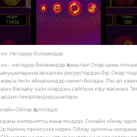
но: Негіздер болжамдар
 – негіздер болжамдар Қазақстан! Олар қазақ тілінд
лданушыларына арналған ресурстардан бір. Олар тіл
жақсы тегін айналымдар көмегі болады. Пін-ап каз
ың басқару үшін олардың сайтына кіру жасаңыз. Те
мдардың темірландырушылары.
лайн Ойнау Қауіпсіздік
ндағы интернеттің жаңа тендері. Онлайн ойнау қауіп
Up Казино тіркелуіңіз керек. Ойлау құпиясы қолдан