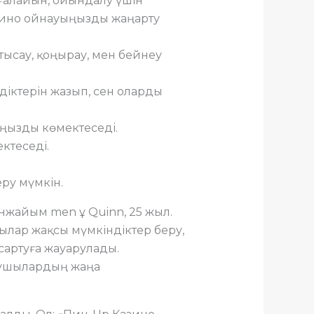
ғалайын, ойындалу үшін
казино ойнауыңызды жаңарту
тысау, қоңырау, мен бейнеу
діктерін жазып, сен оларды
ыңызды көмектеседі.
ктеседі.
еру мүмкін.
нжайым men ұ Quinn, 25 жыл.
ылар жақсы мүмкіндіктер беру,
артуға жауapyлады.
нушылардың жаңа