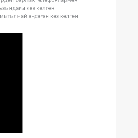
рдегі барлық телефонлармен
 ұзындағы кез келген
мытылмай аңсаған кез келген