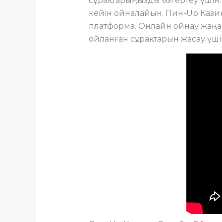
сұрақтарыңызды өзгертеу үші
кейін ойналайын. Пин-Up Казин
платформа. Онлайн ойнау жаңа
ойланған сұрақтарын жасау үші