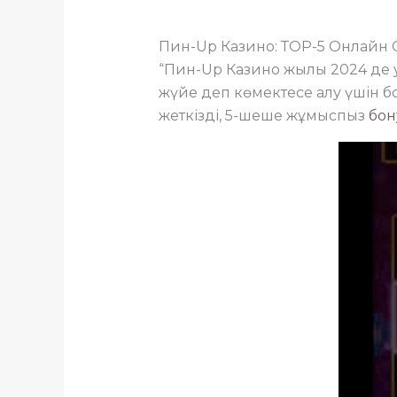
Пин-Up Казино: ТOP-5 Онлайн
“Пин-Up Казино жылы 2024 де y
жүйе деп көмектесе алу үшін б
жеткізді, 5-шеше жұмыспыз
бон