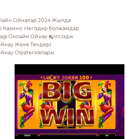
нлайн Ойналар 2024 Жылда
 Казино: Негіздер болжамдар
аgi Онлайн Ойнау Қауіпсіздік
Ойнау Жеке Тендері
Ойнау Стратегиялары