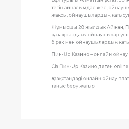
Бұл туралы Алматтың ұстаз, 30
тегін айналымдар жер, ойнау
жақсы, ойнаушылардың қатысу
Жұмысшы 28 жылдық Айжан, Пин
қазақстандағы ойнаушылар үш
бірақ мен ойнаушылардың қат
Пин-Up Казино – онлайн ойнау 
Сіз Пин-Up Казино деген onlin
Қазақстандаgi онлайн ойнау пл
таныс беру жатыр.