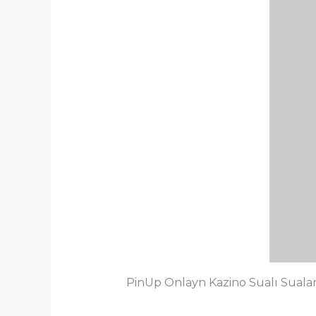
PinUp Onlayn Kazino Sualı Suala