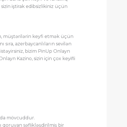
in iştirak edibsizlikiniz üçün
, müştərilərin keyfi etmək üçün
nı sıra, azerbaycanlıların sevilən
istəyirsiniz, bizim PinUp Onlayn
ayn Kazino, sizin için çox keyifli
no da mövcuddur.
 qoruyan səflikləşdirilmiş bir