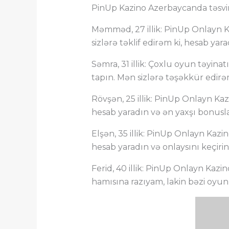
PinUp Kazino Azerbaycanda təsvir
Məmməd, 27 illik: PinUp Onlayn Ka
sizlərə təklif edirəm ki, hesab yar
Səmra, 31 illik: Çoxlu oyun təyina
tapın. Mən sizlərə təşəkkür edirəm
Rövşən, 25 illik: PinUp Onlayn K
hesab yaradın və ən yaxşı bonusla
Elşən, 35 illik: PinUp Onlayn Kazi
hesab yaradın və onlaysını keçiri
Ferid, 40 illik: PinUp Onlayn Kazi
hamısına razıyam, lakin bəzi oyun