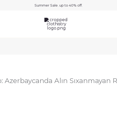
Summer Sale. up to 40% off.
: Azerbaycanda Alın Sıxanmayan 