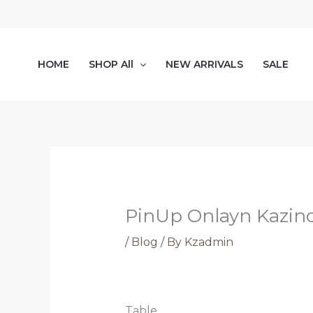
Skip
to
content
HOME
SHOP All
NEW ARRIVALS
SALE
PinUp Onlayn Kazino
/
Blog
/ By
Kzadmin
Table