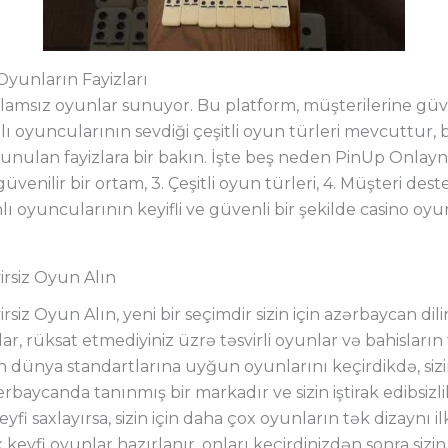
yunların Fayizları
lamsız oyunlar sunuyor. Bu platform, müşterilerine güven
lı oyuncularının sevdiği çeşitli oyun türleri mevcuttur, 
nulan fayizlara bir bakın. İşte beş neden PinUp Onlayn K
venilir bir ortam, 3. Çeşitli oyun türleri, 4. Müşteri des
oyuncularının keyifli ve güvenli bir şekilde casino oyunla
rsiz Oyun Alın
iz Oyun Alın, yeni bir seçimdir sizin için azərbaycan dil
lar, rüksat etmediyiniz üzrə təsvirli oyunlar və bahisların 
n dünya standartlarına uyğun oyunlarını keçirdikdə, sizi
rbaycanda tanınmış bir markadır ve sizin iştirak edibsizl
yfi saxlayırsa, sizin için daha çox oyunların tək dizaynı 
x keyfi oyunlar hazırlanır, onları keçirdinizdən sonra sizin