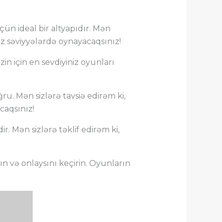
ün ideal bir altyapıdır. Mən
nız səviyyələrdə oynayacaqsınız!
in için en sevdiyiniz oyunları
ğru. Mən sizlərə tavsiə edirəm ki,
caqsınız!
. Mən sizlərə təklif edirəm ki,
dın və onlaysını keçirin. Oyunların