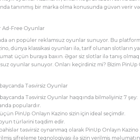
nda tanınmış bir marka olma konusunda güvən verir və siz
r Ad-Free Oyunlar
da ən popüler reklamsuz oyunlar sunuyor. Bu platform
no, dünya klassikasi oyunları ilə, tarif olunan slotların ya
lumat üçün buraya baxın. Əgər siz slotlar ilə tanış olmaq 
z oyunlar sunuyor. Onları keçirdiniz mi? Bizim PinUp Onl
baycanda Təsvirsiz Oyunlar
aycanda Təsvirsiz Oyunlar haqqında bilməliyiniz 7 şey:
anda populardır.
 üçün PinUp Onlayn Kazino sizin için ideal seçimdir.
oyun türlərini təqdim edir.
və bahislər təsvirsiz oynanmaq olarak PinUp Onlayn Kazi
lmiş şifreleme teqnologiyası ilə sizin verilmiş məlumatını