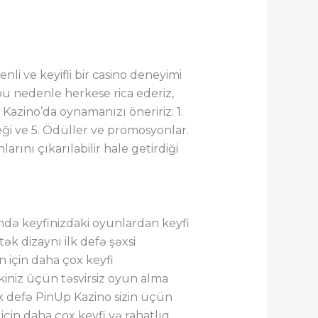
li ve keyifli bir casino deneyimi
bu nedenle herkese rica ederiz,
azino’da oynamanızı öneririz: 1.
teği ve 5. Ödüller ve promosyonlar.
rını çıkarılabilir hale getirdiği
ində keyfinizdaki oyunlardan keyfi
tək dizaynı ilk defə şəxsi
n için daha çox keyfi
ikiniz üçün təsvirsiz oyun alma
ilk defə PinUp Kazino sizin üçün
 için daha çox keyfi və rahatlıq