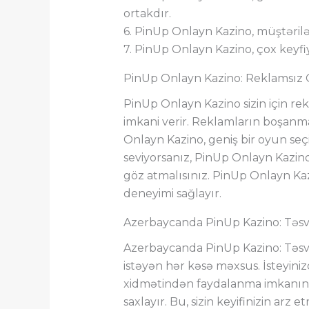
ortakdır.
6. PinUp Onlayn Kazino, müştərilər
7. PinUp Onlayn Kazino, çox keyfi
PinUp Onlayn Kazino: Reklamsız 
PinUp Onlayn Kazino sizin için r
imkani verir. Reklamların boşanmas
Onlayn Kazino, geniş bir oyun seçim
seviyorsanız, PinUp Onlayn Kazino s
göz atmalısınız. PinUp Onlayn Kaz
deneyimi sağlayır.
Azerbaycanda PinUp Kazino: Təsvi
Azerbaycanda PinUp Kazino: Təsvir
istəyən hər kəsə məxsus. İsteyiniz
xidmətindən faydalanma imkanınız
saxlayır. Bu, sizin keyifinizin ar