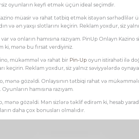
siz oyunların keyfi etmək üçün ideal seçimdir.
zino müasir və rahat tətbiq etmək istəyən sərhədlilər üç
adın və ən yaxşı slotlarını keçirin. Reklam yoxdur, siz yal
tı var və onların hamısına razıyam. PinUp Onlayn Kazino siz
 ki, mənə bu fırsat verdiyiniz.
azino, mükəmməl və rahat bir
Pin-Up
oyun istirahəti ilə do
rı keçirin. Reklam yoxdur, siz yalnız səviyyələrdə oynaya
no, mənə gözəldi. Onlaysının tətbiqi rahat və mükəmməldir
n. Oyunların hamısına razıyam.
no, mənə gözəldi. Mən sizlərə təklif edirəm ki, hesab yara
ların daha çox bonusları olmalıdır.