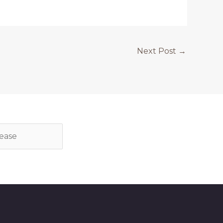
Next Post
→