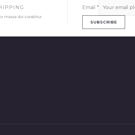
HIPPING
Email
*
or massa dui curabitur.
SUBSCRIBE