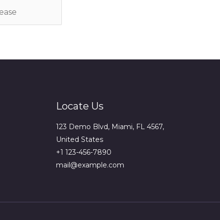
Locate Us
123 Demo Blvd, Miami, FL 4567,
United States
+1 123-456-7890
mail@example.com