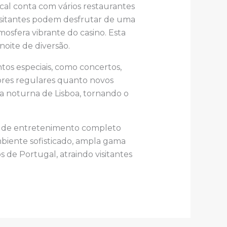
cal conta com vários restaurantes
visitantes podem desfrutar de uma
sfera vibrante do casino. Esta
oite de diversão.
tos especiais, como concertos,
ores regulares quanto novos
da noturna de Lisboa, tornando o
no de entretenimento completo
mbiente sofisticado, ampla gama
 de Portugal, atraindo visitantes