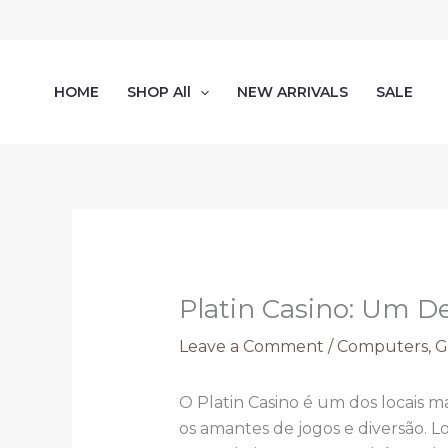
Skip
to
content
HOME
SHOP All
NEW ARRIVALS
SALE
Platin Casino: Um D
Leave a Comment
/
Computers, 
O Platin Casino é um dos locais 
os amantes de jogos e diversão. L