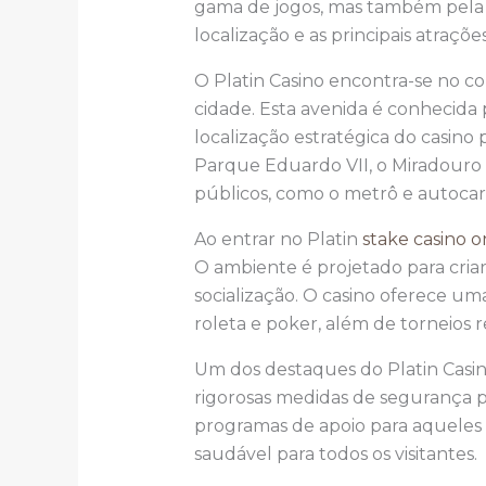
gama de jogos, mas também pela s
localização e as principais atraçõe
O Platin Casino encontra-se no co
cidade. Esta avenida é conhecida 
localização estratégica do casino 
Parque Eduardo VII, o Miradouro d
públicos, como o metrô e autocarro
Ao entrar no Platin
stake casino o
O ambiente é projetado para criar
socialização. O casino oferece um
roleta e poker, além de torneios 
Um dos destaques do Platin Casi
rigorosas medidas de segurança pa
programas de apoio para aqueles
saudável para todos os visitantes.