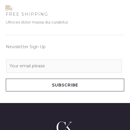
FREE SHIPPING
Ultrices dolor massa dui curabitur.
Newsletter Sign Up
E
m
a
i
SUBSCRIBE
l
*