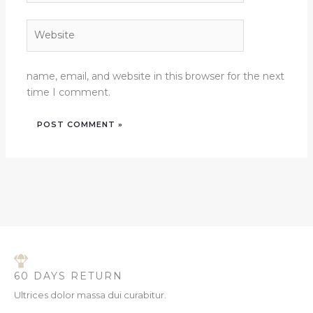
Website
name, email, and website in this browser for the next
time I comment.
60 DAYS RETURN
Ultrices dolor massa dui curabitur.