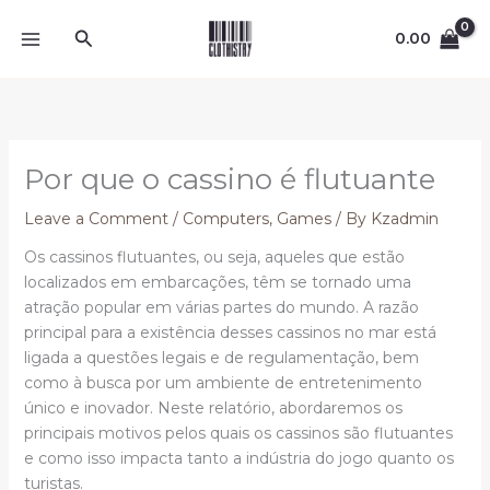
Skip
Search
to
0.00
content
Por que o cassino é flutuante
Leave a Comment
/
Computers, Games
/ By
Kzadmin
Os cassinos flutuantes, ou seja, aqueles que estão
localizados em embarcações, têm se tornado uma
atração popular em várias partes do mundo. A razão
principal para a existência desses cassinos no mar está
ligada a questões legais e de regulamentação, bem
como à busca por um ambiente de entretenimento
único e inovador. Neste relatório, abordaremos os
principais motivos pelos quais os cassinos são flutuantes
e como isso impacta tanto a indústria do jogo quanto os
turistas.