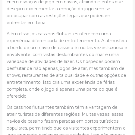
criem espaços de jogo em navios, atraindo clientes que
desejam experimentar a emoção do jogo sem se
preocupar com as restrições legais que poderiam
enfrentar em terra.
Além disso, os cassinos flutuantes oferecem uma
experiência diferenciada de entretenimento. A atmosfera
a bordo de um navio de cassino é muitas vezes luxuosa e
envolvente, com vistas deslumbrantes do mar e uma
variedade de atividades de lazer. Os hóspedes podem
desfrutar de não apenas jogos de azar, mas também de
shows, restaurantes de alta qualidade e outras opções de
entretenimento. Isso cria uma experiência de férias
completa, onde o jogo é apenas uma parte do que é
oferecido.
Os cassinos flutuantes também têm a vantagem de
atrair turistas de diferentes regiões. Muitas vezes, esses
navios de cassino fazem paradas em portos turísticos
populares, permitindo que os visitantes experimentem o