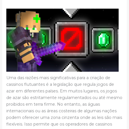
Uma das razões mais significativas para a criação de
cassinos flutuantes é a legislação que regula jogos de
azar em diferentes países. Em muitos lugares, os jogos
de azar são estritamente regulamentados ou até mesmo
proibidos em terra firme. No entanto, as águas
internacionais ou as áreas costeiras de algumas nações
podem oferecer uma zona cinzenta onde as leis são mais
flexíveis. Isso permite que os operadores de cassinos