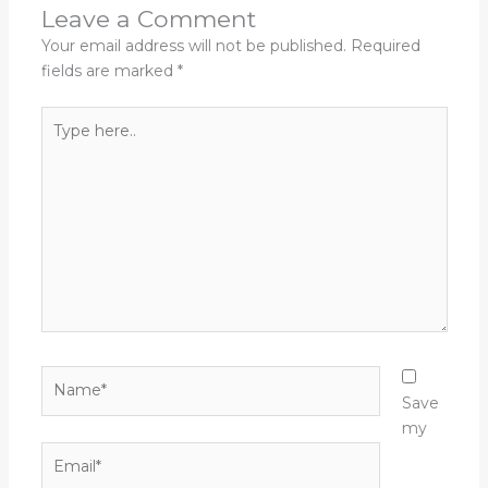
Leave a Comment
Your email address will not be published.
Required
fields are marked
*
Type
here..
Name*
Save
my
Email*