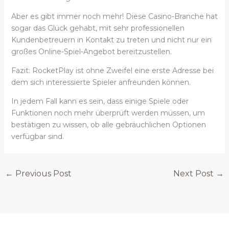
Aber es gibt immer noch mehr! Diese Casino-Branche hat
sogar das Glück gehabt, mit sehr professionellen
Kundenbetreuern in Kontakt zu treten und nicht nur ein
großes Online-Spiel-Angebot bereitzustellen.
Fazit: RocketPlay ist ohne Zweifel eine erste Adresse bei
dem sich interessierte Spieler anfreunden können.
In jedem Fall kann es sein, dass einige Spiele oder
Funktionen noch mehr überprüft werden müssen, um
bestätigen zu wissen, ob alle gebräuchlichen Optionen
verfügbar sind.
←
Previous Post
Next Post
→