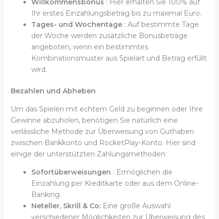
Willkommensbonus
: Hier erhalten Sie 100% auf
Ihr erstes Einzahlungsbetrag bis zu maximal Euro.
Tages- und Wochentage
: Auf bestimmte Tage
der Woche werden zusätzliche Bonusbeträge
angeboten, wenn ein bestimmtes
Kombinationsmuster aus Spielart und Betrag erfüllt
wird.
Bezahlen und Abheben
Um das Spielen mit echtem Geld zu beginnen oder Ihre
Gewinne abzuholen, benötigen Sie natürlich eine
verlässliche Methode zur Überweisung von Guthaben
zwischen Bankkonto und RocketPlay-Konto. Hier sind
einige der unterstützten Zahlungsmethoden:
Sofortüberweisungen
: Ermöglichen die
Einzahlung per Kreditkarte oder aus dem Online-
Banking.
Neteller, Skrill & Co:
Eine große Auswahl
verschiedener Möglichkeiten zur Überweisung des