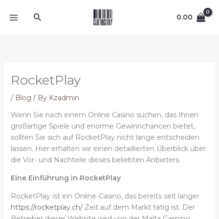
Skip
Search
to
0.00
content
RocketPlay
/
Blog
/ By
Kzadmin
Wenn Sie nach einem Online Casino suchen, das Ihnen
großartige Spiele und enorme Gewinnchancen bietet,
sollten Sie sich auf RocketPlay nicht lange entscheiden
lassen. Hier erhalten wir einen detaillierten Überblick über
die Vor- und Nachteile dieses beliebten Anbieters.
Eine Einführung in RocketPlay
RocketPlay ist ein Online-Casino, das bereits seit langer
https://rocketplay.ch/
Zeit auf dem Markt tätig ist. Der
Betreiber dieser Website wird von der Malta Gaming