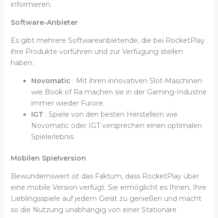
informieren.
Software-Anbieter
Es gibt mehrere Softwareanbietende, die bei RocketPlay
ihre Produkte vorführen und zur Verfügung stellen
haben:
Novomatic
: Mit ihren innovativen Slot-Maschinen
wie Book of Ra machen sie in der Gaming-Industrie
immer wieder Furore.
IGT
: Spiele von den besten Herstellern wie
Novomatic oder IGT versprechen einen optimalen
Spielerlebnis.
Mobilen Spielversion
Bewundernswert ist das Faktum, dass RocketPlay über
eine mobile Version verfügt. Sie ermöglicht es Ihnen, Ihre
Lieblingsspiele auf jedem Gerät zu genießen und macht
so die Nutzung unabhängig von einer Stationäre