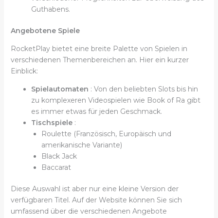
Guthabens.
Angebotene Spiele
RocketPlay bietet eine breite Palette von Spielen in
verschiedenen Themenbereichen an. Hier ein kurzer
Einblick:
Spielautomaten
: Von den beliebten Slots bis hin
zu komplexeren Videospielen wie Book of Ra gibt
es immer etwas für jeden Geschmack.
Tischspiele
:
Roulette (Französisch, Europäisch und
amerikanische Variante)
Black Jack
Baccarat
Diese Auswahl ist aber nur eine kleine Version der
verfügbaren Titel. Auf der Website können Sie sich
umfassend über die verschiedenen Angebote