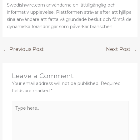
Swedishwire.com användarna en lättillgänglig och
informativ upplevelse. Plattformen strävar efter att hjälpa
sina användare att fatta välgrundade beslut och förstå de
dynamiska förändringar som påverkar branschen.
←
Previous Post
Next Post
→
Leave a Comment
Your email address will not be published.
Required
fields are marked
*
Type
here..