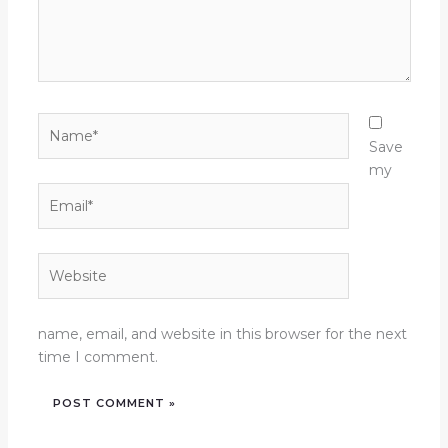
Name*
Save
my
Email*
Website
name, email, and website in this browser for the next
time I comment.