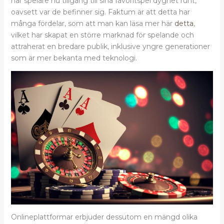
har spelare nu tillgång till sina favoritspel dygnet runt,
oavsett var de befinner sig. Faktum är att detta har
många fördelar, som att man kan läsa mer här
detta
,
vilket har skapat en större marknad för spelande och
attraherat en bredare publik, inklusive yngre generationer
som är mer bekanta med teknologi.
Onlineplattformar erbjuder dessutom en mängd olika