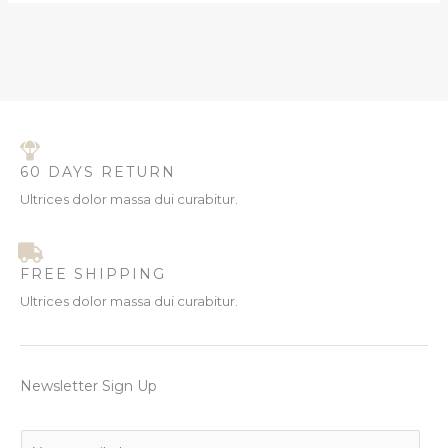
60 DAYS RETURN
Ultrices dolor massa dui curabitur.
FREE SHIPPING
Ultrices dolor massa dui curabitur.
Newsletter Sign Up
E