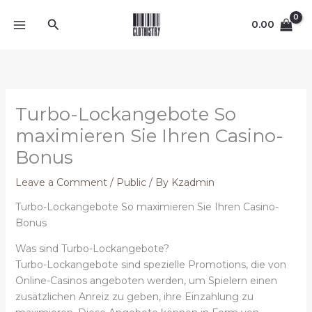
Skip
Search
to
0.00
content
Turbo-Lockangebote So
maximieren Sie Ihren Casino-
Bonus
Leave a Comment
/
Public
/ By
Kzadmin
Turbo-Lockangebote So maximieren Sie Ihren Casino-
Bonus
Was sind Turbo-Lockangebote?
Turbo-Lockangebote sind spezielle Promotions, die von
Online-Casinos angeboten werden, um Spielern einen
zusätzlichen Anreiz zu geben, ihre Einzahlung zu