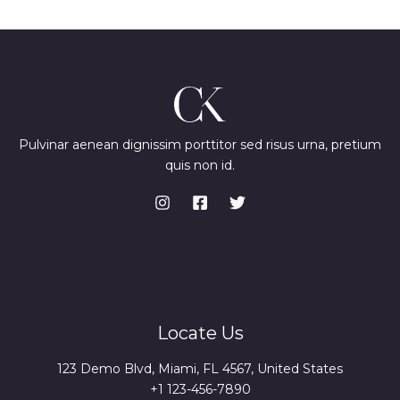
*
Pulvinar aenean dignissim porttitor sed risus urna, pretium
quis non id.
Locate Us
123 Demo Blvd, Miami, FL 4567, United States
+1 123-456-7890