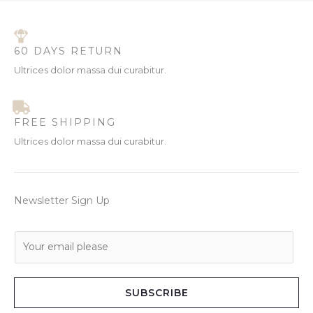
60 DAYS RETURN
Ultrices dolor massa dui curabitur.
FREE SHIPPING
Ultrices dolor massa dui curabitur.
Newsletter Sign Up
E
m
a
i
SUBSCRIBE
l