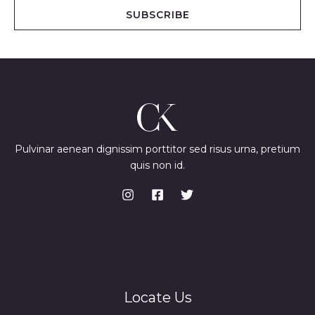
i
SUBSCRIBE
l
*
Pulvinar aenean dignissim porttitor sed risus urna, pretium
quis non id.
Locate Us