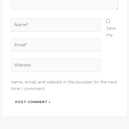
Name*
Save
my
Email*
Website
name, email, and website in this browser for the next
time I comment.