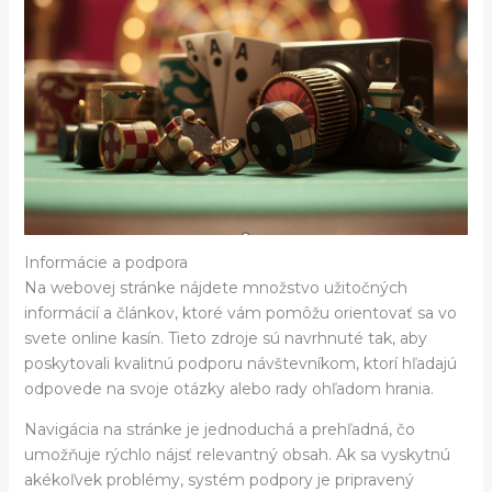
Informácie a podpora
Na webovej stránke nájdete množstvo užitočných
informácií a článkov, ktoré vám pomôžu orientovať sa vo
svete online kasín. Tieto zdroje sú navrhnuté tak, aby
poskytovali kvalitnú podporu návštevníkom, ktorí hľadajú
odpovede na svoje otázky alebo rady ohľadom hrania.
Navigácia na stránke je jednoduchá a prehľadná, čo
umožňuje rýchlo nájsť relevantný obsah. Ak sa vyskytnú
akékoľvek problémy, systém podpory je pripravený