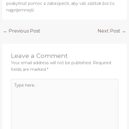
poskytnúť pomoc a zabezpečiť, aby váš zážitok bol čo
najpríjemnejší.
←
Previous Post
Next Post
→
Leave a Comment
Your email address will not be published.
Required
fields are marked
*
Type
here..