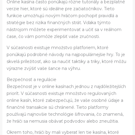
Online kasína často ponúkajú rôzne tutoriály a bezplatné
verzie hier, ktoré sú ideálne pre začiatočníkov. Tieto
funkcie umožňujú novým hráčom pochopiť pravidlá a
stratégie bez rizika finančných strát. Vďaka týmto
nástrojom môžete experimentovať a učiť sa v reálnom
čase, čo vám pomôže zlepšiť vaše zručnosti.
V súčasnosti existuje množstvo platforiem, ktoré
ponúkajú podrobné návody na najpopulárnejšie hry. To je
skvelá príležitosť, ako sa naučiť taktiky a triky, ktoré môžu
výrazne zvýšiť vaše šance na výhru.
Bezpečnosť a regulácie
Bezpečnosť je v online kasínach jednou z najdôležitejších
priorít. V súčasnosti existuje množstvo regulovaných
online kasín, ktoré zabezpečujú, že vaše osobné údaje a
finančné transakcie sú chránené. Tieto platformy
používajú najnovšie technológie šifrovania, čo znamená,
že hráči sa nemusia obávať podvodov alebo zneužitia.
Okrem toho, hráči by mali vyberať len tie kasína, ktoré