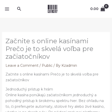
Skip
Search
to
0.00
content
Začnite s online kasínami
Prečo je to skvelá voľba pre
začiatočníkov
Leave a Comment
/
Public
/ By
Kzadmin
Začnite s online kasínami Prečo je to skvelá voľba pre
začiatočníkov
Jednoduchý prístup k hrám
Online kasína ponúkajú začiatočníkom jednoduchý a
pohodlný prístup k širokému spektru hier. Bez ohľadu na
to, či preferujete automaty, stolové hry alebo živé kasíno,