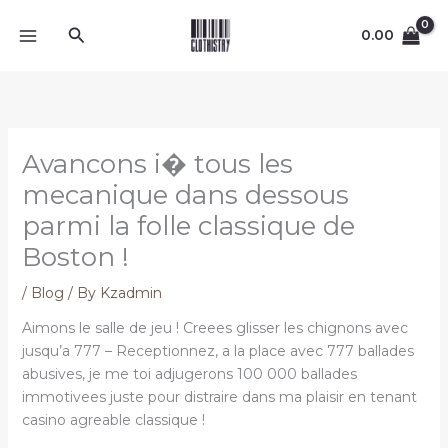
Skip
Search
to
0.00
content
Avancons i� tous les
mecanique dans dessous
parmi la folle classique de
Boston !
/
Blog
/ By
Kzadmin
Aimons le salle de jeu ! Creees glisser les chignons avec
jusqu’a 777 – Receptionnez, a la place avec 777 ballades
abusives, je me toi adjugerons 100 000 ballades
immotivees juste pour distraire dans ma plaisir en tenant
casino agreable classique !