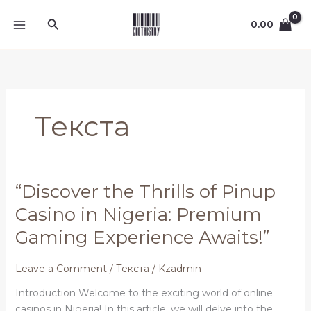
Skip
Search
to
0.00
content
Текста
“Discover the Thrills of Pinup
“Discover
the
Casino in Nigeria: Premium
Thrills
Gaming Experience Awaits!”
of
Pinup
Casino
Leave a Comment
/
Текста
/
Kzadmin
in
Introduction Welcome to the exciting world of online
Nigeria:
casinos in Nigeria! In this article, we will delve into the