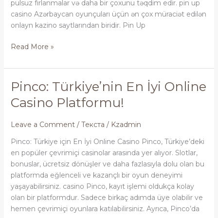
pulsuz fırlanmalar və daha bir çoxunu təqdim edir. pin up
casino Azərbaycan oyunçuları üçün ən çox müraciət edilən
onlayn kazino saytlarından biridir. Pin Up
Read More »
Pinco: Türkiye’nin En İyi Online
Pinco:
Türkiye’nin
Casino Platformu!
En
İyi
Leave a Comment
/
Текста
/
Kzadmin
Online
Casino
Pinco: Türkiye için En İyi Online Casino Pinco, Türkiye’deki
Platformu!
en popüler çevrimiçi casinolar arasında yer alıyor. Slotlar,
bonuslar, ücretsiz dönüşler ve daha fazlasıyla dolu olan bu
platformda eğlenceli ve kazançlı bir oyun deneyimi
yaşayabilirsiniz. casino Pinco, kayıt işlemi oldukça kolay
olan bir platformdur. Sadece birkaç adımda üye olabilir ve
hemen çevrimiçi oyunlara katılabilirsiniz. Ayrıca, Pinco’da