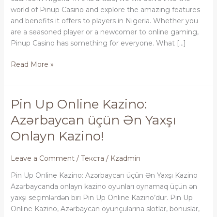
Premium
world of Pinup Casino and explore the amazing features
Gaming
and benefits it offers to players in Nigeria. Whether you
Experience
are a seasoned player or a newcomer to online gaming,
Awaits!”
Pinup Casino has something for everyone. What […]
Read More »
Pin Up Online Kazino:
Pin
Up
Azərbaycan üçün Ən Yaxşı
Online
Onlayn Kazino!
Kazino:
Azərbaycan
üçün
Leave a Comment
/
Текста
/
Kzadmin
Ən
Pin Up Online Kazino: Azərbaycan üçün Ən Yaxşı Kazino
Yaxşı
Azərbaycanda onlayn kazino oyunları oynamaq üçün ən
Onlayn
yaxşı seçimlərdən biri Pin Up Online Kazino’dur. Pin Up
Kazino!
Online Kazino, Azərbaycan oyunçularına slotlar, bonuslar,