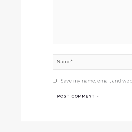
Name*
Save my name, email, and webs