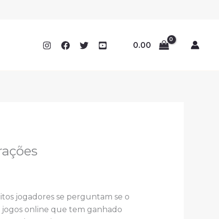
0.00
trações
uitos jogadores se perguntam se o
e jogos online que tem ganhado