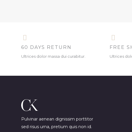
60 DAYS RETURN
FREE S
Ultrices dolor massa dui curabitur.
Ultrices dol
Pulvinar aenean dignissim porttitor
sed risus urna, pretium quis non id.