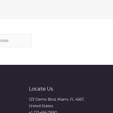
Locate Us
123 Demo Blvd, Miami, FL 4567,
United States
+1 123-456-7890