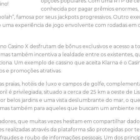
opções populares. Com uma RTP de cer
conhecida por pagar prêmios enormes, 
olah”, famosa por seus jackpots progressivos. Outro exe
 uma experiência de jogo envolvente com rodadas em 
no Casino X desfrutam de bônus exclusivos e acesso a torn
 mas também incentiva a lealdade entre os existentes, q
iona. Um exemplo de cassino que aceita Klarna é o Casi
s e promoções atrativas.
uas praias, hotéis de luxo e campos de golfe, complement
toril é privilegiada, situado a cerca de 25 km a oeste de 
por belos jardins e uma vista deslumbrante do mar, o que
, mas também para aqueles que buscam um ambiente rela
ogadores, que muitas vezes hesitam em compartilhar dados
es realizadas através da plataforma são protegidas por te
fraudes e roubo de informações pessoais. Um dos princip