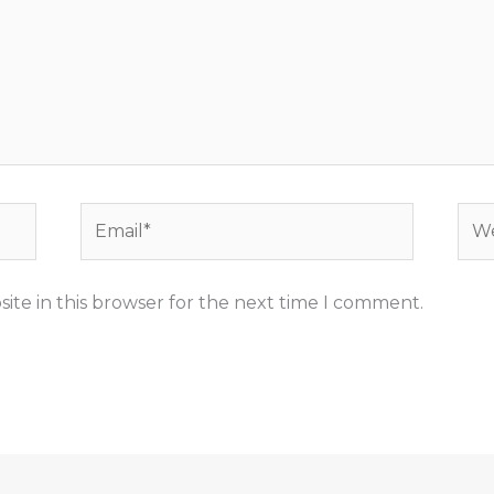
Email*
Web
ite in this browser for the next time I comment.