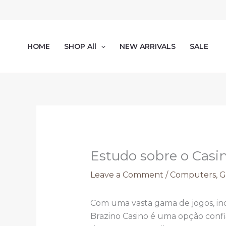
Skip
to
content
HOME
SHOP All
NEW ARRIVALS
SALE
Estudo sobre o Casino
Leave a Comment
/
Computers, 
Com uma vasta gama de jogos, inc
Brazino Casino é uma opção confi