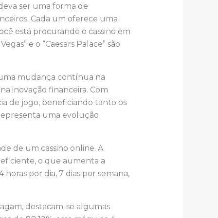
o deva ser uma forma de
anceiros. Cada um oferece uma
você está procurando o cassino em
Vegas” e o “Caesars Palace” são
s uma mudança contínua na
 na inovação financeira. Com
ia de jogo, beneficiando tanto os
e representa uma evolução
ade de um cassino online. A
eficiente, o que aumenta a
 horas por dia, 7 dias por semana,
 pagam, destacam-se algumas