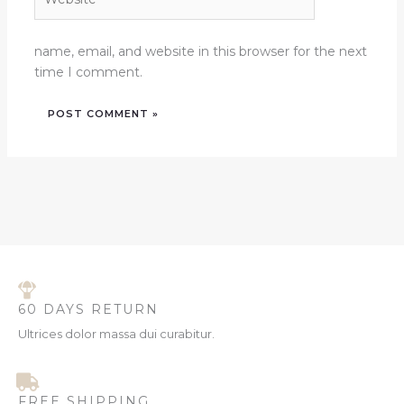
name, email, and website in this browser for the next
time I comment.
60 DAYS RETURN
Ultrices dolor massa dui curabitur.
FREE SHIPPING