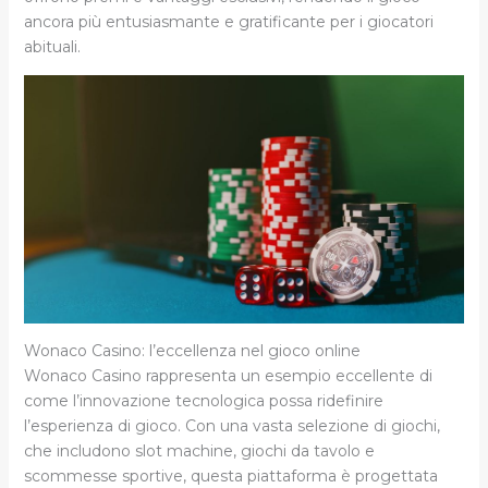
ancora più entusiasmante e gratificante per i giocatori
abituali.
Wonaco Casino: l’eccellenza nel gioco online
Wonaco Casino rappresenta un esempio eccellente di
come l’innovazione tecnologica possa ridefinire
l’esperienza di gioco. Con una vasta selezione di giochi,
che includono slot machine, giochi da tavolo e
scommesse sportive, questa piattaforma è progettata