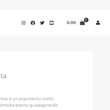
0.00
ita
portive è un argomento molto
breve emivita stanno guadagnando