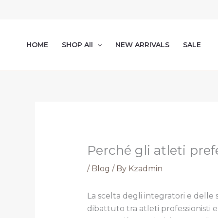
Skip
to
content
HOME
SHOP All
NEW ARRIVALS
SALE
Perché gli atleti pre
/
Blog
/ By
Kzadmin
La scelta degli integratori e del
dibattuto tra atleti professionisti