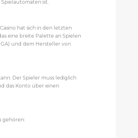
 Spielautomaten ist.
sino hat sich in den letzten
as eine breite Palette an Spielen
(MGA) und dem Hersteller von
ann. Der Spieler muss lediglich
d das Konto über einen
u gehören: