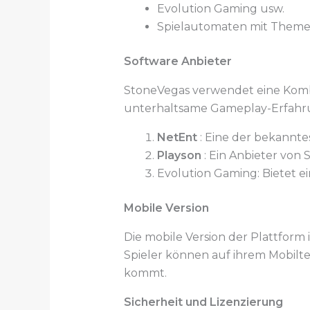
Evolution Gaming usw.
Spielautomaten mit Themen
Software Anbieter
StoneVegas verwendet eine Kombi
unterhaltsame Gameplay-Erfahru
NetEnt
: Eine der bekannt
Playson
: Ein Anbieter von
Evolution Gaming: Bietet ei
Mobile Version
Die mobile Version der Plattform 
Spieler können auf ihrem Mobilt
kommt.
Sicherheit und Lizenzierung