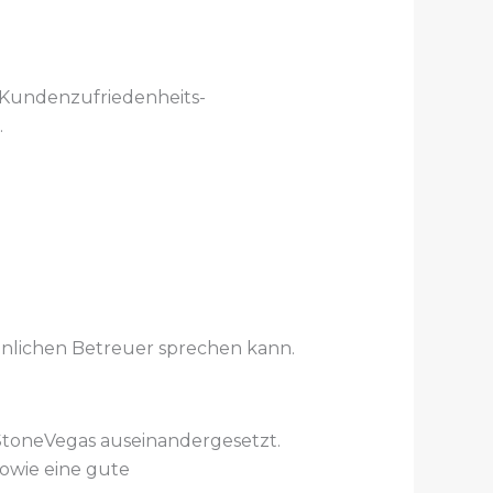
r Kundenzufriedenheits-
.
sönlichen Betreuer sprechen kann.
StoneVegas auseinandergesetzt.
sowie eine gute