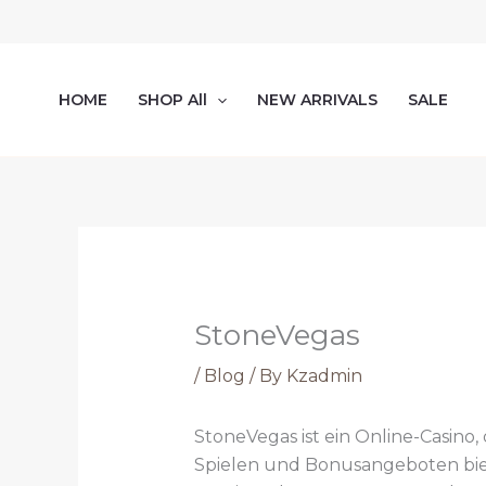
Skip
to
content
HOME
SHOP All
NEW ARRIVALS
SALE
StoneVegas
/
Blog
/ By
Kzadmin
StoneVegas ist ein Online-Casino, 
Spielen und Bonusangeboten biet