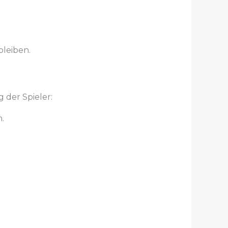
bleiben.
 der Spieler:
.