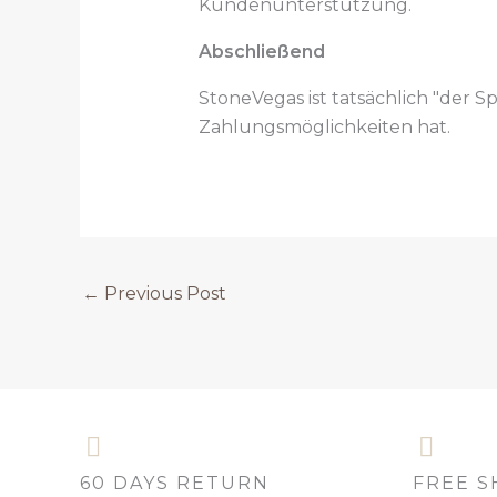
Kundenunterstützung.
Abschließend
StoneVegas ist tatsächlich "der S
Zahlungsmöglichkeiten hat.
←
Previous Post
60 DAYS RETURN
FREE S