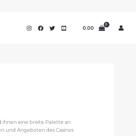
0.00
d ihnen eine breite Palette an
nen und Angeboten des Casinos