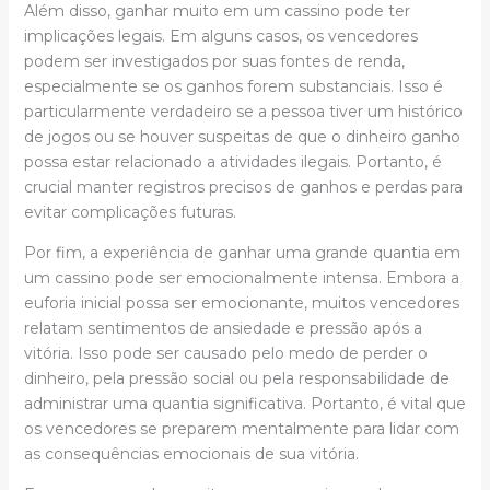
Além disso, ganhar muito em um cassino pode ter
implicações legais. Em alguns casos, os vencedores
podem ser investigados por suas fontes de renda,
especialmente se os ganhos forem substanciais. Isso é
particularmente verdadeiro se a pessoa tiver um histórico
de jogos ou se houver suspeitas de que o dinheiro ganho
possa estar relacionado a atividades ilegais. Portanto, é
crucial manter registros precisos de ganhos e perdas para
evitar complicações futuras.
Por fim, a experiência de ganhar uma grande quantia em
um cassino pode ser emocionalmente intensa. Embora a
euforia inicial possa ser emocionante, muitos vencedores
relatam sentimentos de ansiedade e pressão após a
vitória. Isso pode ser causado pelo medo de perder o
dinheiro, pela pressão social ou pela responsabilidade de
administrar uma quantia significativa. Portanto, é vital que
os vencedores se preparem mentalmente para lidar com
as consequências emocionais de sua vitória.