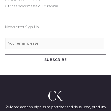
Ultrices dolor massa dui curabitur.
Newsletter Sign Up
E
m
a
i
SUBSCRIBE
l
*
Pulvinar aenean dignissim porttitor sed risus urna, pretium