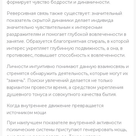
формирует чувство бодрости и динамичности.
Реверсивная связь также существует: значительный
показатель скрытой динамики делает индивида
значительно чувствительным к интересным
раздражителям и помогает глубокой вовлеченности в
занятие. Образуется благоприятная спираль, в которой
интерес укрепляет глубинную подвижность, а она, в
противовес, повышает способность к вовлеченности.
Личности интуитивно понимают данную взаимосвязь и
стремятся обнаружить деятельность, которые могут их
“зажечь”. Поиски увлечений делается не только
вариантом провести время, а средством укрепления
душевного тонуса и совокупного качества бытия.
Когда внутреннее движение превращается
источником мощи
При наилучшем показателе внутренней активности
психические системы приступают генерировать мощь,