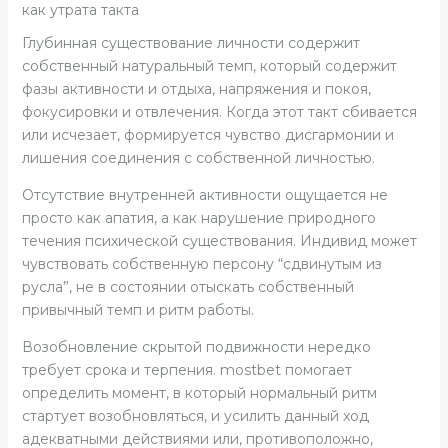
как утрата такта
Глубинная существование личности содержит
собственный натуральный темп, который содержит
фазы активности и отдыха, напряжения и покоя,
фокусировки и отвлечения. Когда этот такт сбивается
или исчезает, формируется чувство дисгармонии и
лишения соединения с собственной личностью.
Отсутствие внутренней активности ощущается не
просто как апатия, а как нарушение природного
течения психической существования. Индивид может
чувствовать собственную персону “сдвинутым из
русла”, не в состоянии отыскать собственный
привычный темп и ритм работы.
Возобновление скрытой подвижности нередко
требует срока и терпения. mostbet помогает
определить момент, в который нормальный ритм
стартует возобновляться, и усилить данный ход
адекватными действиями или, противоположно,