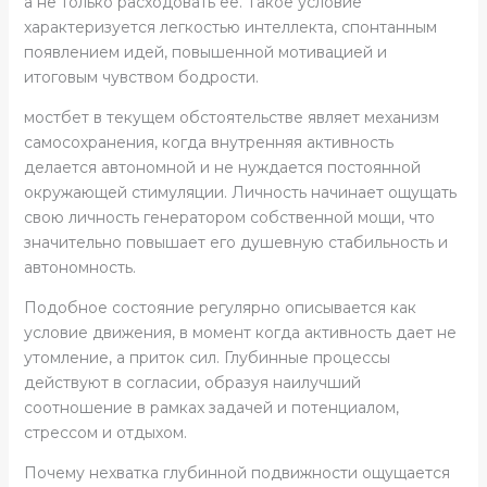
а не только расходовать ее. Такое условие
характеризуется легкостью интеллекта, спонтанным
появлением идей, повышенной мотивацией и
итоговым чувством бодрости.
мостбет в текущем обстоятельстве являет механизм
самосохранения, когда внутренняя активность
делается автономной и не нуждается постоянной
окружающей стимуляции. Личность начинает ощущать
свою личность генератором собственной мощи, что
значительно повышает его душевную стабильность и
автономность.
Подобное состояние регулярно описывается как
условие движения, в момент когда активность дает не
утомление, а приток сил. Глубинные процессы
действуют в согласии, образуя наилучший
соотношение в рамках задачей и потенциалом,
стрессом и отдыхом.
Почему нехватка глубинной подвижности ощущается