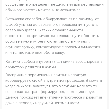
осуществить определенные действия для реставрации
обычного частоты ментальных механизмов.
Остановка способен обнаруживаться по-разному: от
слабой уныния до серьезного переживания пустоты
совершающегося. В таких случаях личности
инстинктивно принимаются выявлять пути обогатить
собственную внутреннюю активность – читают,
слушают музыку, контактируют с прочими личностями
или только изменяют обстановку.
Каким способом внутренняя динамика ассоциирована
с чувством развития в жизни
Восприятие перемещения в жизни напрямую
коррелирует с силой внутренних процессов. В момент
когда личность чувствует, что в глубине него что-то
совершается, трансформируется, эволюционирует,
данное порождает впечатление прогресса и развития
даже в периоды наружной неизменности.