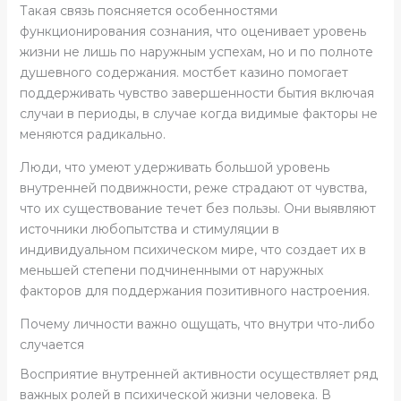
Такая связь поясняется особенностями
функционирования сознания, что оценивает уровень
жизни не лишь по наружным успехам, но и по полноте
душевного содержания. мостбет казино помогает
поддерживать чувство завершенности бытия включая
случаи в периоды, в случае когда видимые факторы не
меняются радикально.
Люди, что умеют удерживать большой уровень
внутренней подвижности, реже страдают от чувства,
что их существование течет без пользы. Они выявляют
источники любопытства и стимуляции в
индивидуальном психическом мире, что создает их в
меньшей степени подчиненными от наружных
факторов для поддержания позитивного настроения.
Почему личности важно ощущать, что внутри что-либо
случается
Восприятие внутренней активности осуществляет ряд
важных ролей в психической жизни человека. В