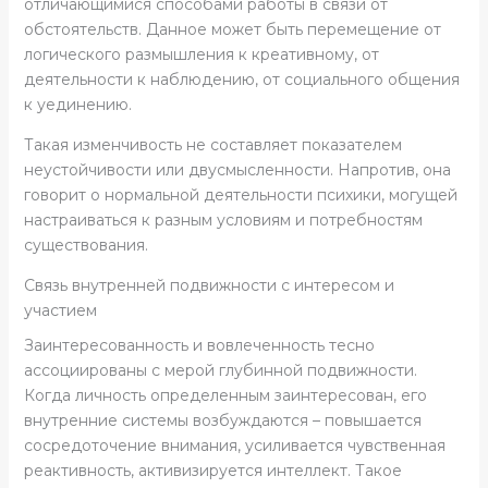
отличающимися способами работы в связи от
обстоятельств. Данное может быть перемещение от
логического размышления к креативному, от
деятельности к наблюдению, от социального общения
к уединению.
Такая изменчивость не составляет показателем
неустойчивости или двусмысленности. Напротив, она
говорит о нормальной деятельности психики, могущей
настраиваться к разным условиям и потребностям
существования.
Связь внутренней подвижности с интересом и
участием
Заинтересованность и вовлеченность тесно
ассоциированы с мерой глубинной подвижности.
Когда личность определенным заинтересован, его
внутренние системы возбуждаются – повышается
сосредоточение внимания, усиливается чувственная
реактивность, активизируется интеллект. Такое